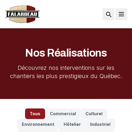
Accueil
Services
Nos Réalisations
Produits
Découvrez nos interventions sur les
À propos
chantiers les plus prestigieux du Québec.
Réalisations
Sécurité / Permacces
Tous
Commercial
Culturel
Carrières
Environnement
Hôtelier
Industriel