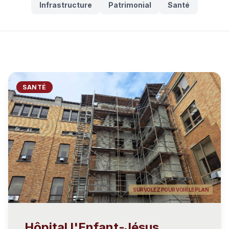
Infrastructure
Patrimonial
Santé
Contact
Espace Client
SANTÉ
SURVOLEZ POUR VOIR LE PLAN
Hôpital l'Enfant-Jésus