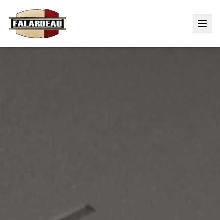
Accueil
Services
Produits
À propos
Réalisations
Sécurité / Permacces
Carrières